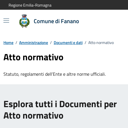
Vai al contenuto principale
Vai alla navigazione del sito
Vai al piede di pagina
Regione Emilia-Romagna
Comune di Fanano
Home
/
Amministrazione
/
Documenti e dati
/
Atto normativo
Atto normativo
Statuto, regolamenti dell’Ente e altre norme ufficiali.
Esplora tutti i Documenti per
Atto normativo