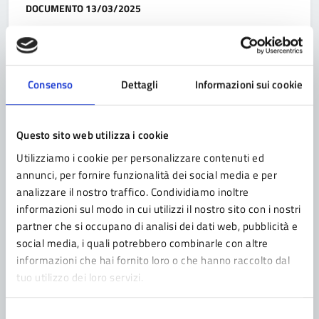
Categoria:
DOCUMENTO
13/03/2025
Regolamento del Consiglio
Comunale
Consenso
Dettagli
Informazioni sui cookie
Questo sito web utilizza i cookie
Categoria:
DOCUMENTO
13/03/2025
Utilizziamo i cookie per personalizzare contenuti ed
Statuto del Comune
annunci, per fornire funzionalità dei social media e per
analizzare il nostro traffico. Condividiamo inoltre
informazioni sul modo in cui utilizzi il nostro sito con i nostri
partner che si occupano di analisi dei dati web, pubblicità e
social media, i quali potrebbero combinarle con altre
1
Pagina
2
3
4
informazioni che hai fornito loro o che hanno raccolto dal
Pagina precedente
Pagina succ
tuo utilizzo dei loro servizi.
Selezione