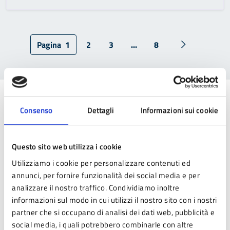
Pagina
1
2
3
...
8
Pagina succe
Esplora per categoria
Consenso
Dettagli
Informazioni sui cookie
Questo sito web utilizza i cookie
Atto normativo
Utilizziamo i cookie per personalizzare contenuti ed
annunci, per fornire funzionalità dei social media e per
Statuto, regolamenti dell'Ente e altre norme ufficiali.
analizzare il nostro traffico. Condividiamo inoltre
informazioni sul modo in cui utilizzi il nostro sito con i nostri
partner che si occupano di analisi dei dati web, pubblicità e
Documento (tecnico) di
social media, i quali potrebbero combinarle con altre