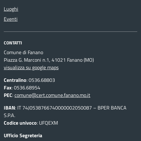
Luoghi
Eventi
CONTATTI
Comune di Fanano
Piazza G. Marconi n.1, 41021 Fanano (MO)
visualizza su google maps
Centralino
: 0536.68803
Fax
: 0536.68954
PEC
:
comune@cert.comune.fanano.mo.it
IBAN
: IT 74J0538766740000002050087 – BPER BANCA
S.P.A.
Codice univoco
: UFQEXM
Ufficio Segreteria