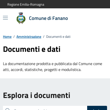
Vai al contenuto principale
Vai alla navigazione del sito
Vai al piede di pagina
Regione Emilia-Romagna
Comune di Fanano
Home
/
Amministrazione
/
Documenti e dati
Documenti e dati
La documentazione prodotta e pubblicata dal Comune come
atti, accordi, statistiche, progetti e modulistica.
Esplora i documenti