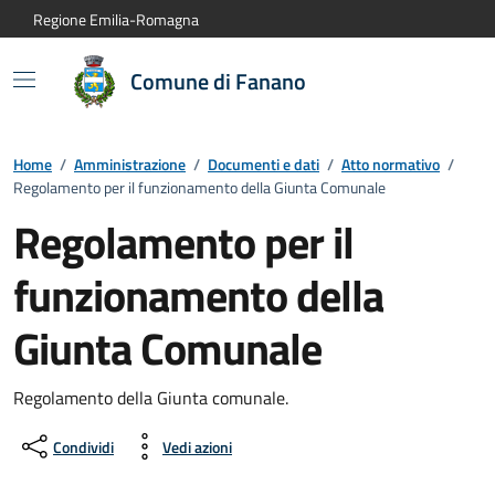
Vai al contenuto principale
Vai alla navigazione del sito
Vai al piede di pagina
Regione Emilia-Romagna
Comune di Fanano
Home
/
Amministrazione
/
Documenti e dati
/
Atto normativo
/
Regolamento per il funzionamento della Giunta Comunale
Regolamento per il
funzionamento della
Giunta Comunale
Regolamento della Giunta comunale.
Condividi
Vedi azioni