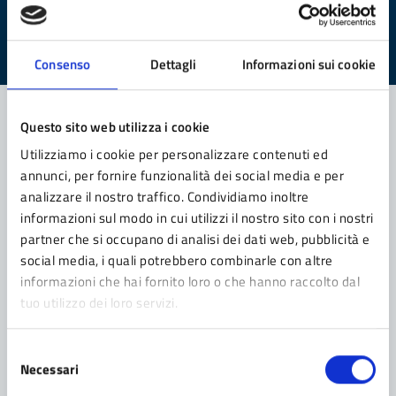
Valuta da 1 a 5 stelle la pagina
Valuta 1 stelle su 5
Valuta 2 stelle su 5
Valuta 3 stelle su 5
Valuta 4 stelle su 5
Valuta 5 stelle su 5
Consenso
Dettagli
Informazioni sui cookie
Questo sito web utilizza i cookie
Utilizziamo i cookie per personalizzare contenuti ed
Contatta il comune
annunci, per fornire funzionalità dei social media e per
Leggi le domande frequenti
analizzare il nostro traffico. Condividiamo inoltre
informazioni sul modo in cui utilizzi il nostro sito con i nostri
Richiedi assistenza
partner che si occupano di analisi dei dati web, pubblicità e
social media, i quali potrebbero combinarle con altre
Prenota appuntamento
informazioni che hai fornito loro o che hanno raccolto dal
tuo utilizzo dei loro servizi.
Problemi in città
Segnala disservizio
Selezione
Necessari
del
consenso