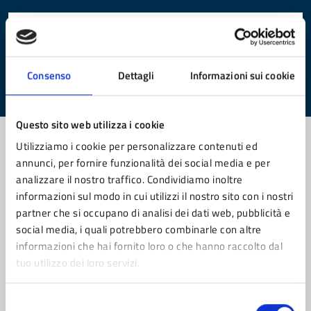
Quanto sono chiare le informazioni su questa
pagina?
Consenso
Dettagli
Informazioni sui cookie
Valuta da 1 a 5 stelle la pagina
Valuta 1 stelle su 5
Valuta 2 stelle su 5
Valuta 3 stelle su 5
Valuta 4 stelle su 5
Valuta 5 stelle su 5
Questo sito web utilizza i cookie
Utilizziamo i cookie per personalizzare contenuti ed
annunci, per fornire funzionalità dei social media e per
Contatta il comune
analizzare il nostro traffico. Condividiamo inoltre
informazioni sul modo in cui utilizzi il nostro sito con i nostri
Leggi le domande frequenti
partner che si occupano di analisi dei dati web, pubblicità e
social media, i quali potrebbero combinarle con altre
Richiedi assistenza
informazioni che hai fornito loro o che hanno raccolto dal
Prenota appuntamento
tuo utilizzo dei loro servizi.
Problemi in città
Selezione