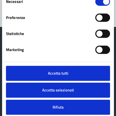
Necessari
del
Segnala disservizio
consenso
Preferenze
Statistiche
Marketing
Comune di Fanano
Accetta tutti
AMMINISTRAZIONE
Organi di governo
Accetta selezionati
Aree amministrative
Politici
Uffici
Rifiuta
Personale amministrativo