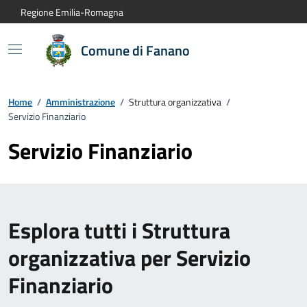
Vai al contenuto principale
Vai alla navigazione del sito
Vai al piede di pagina
Regione Emilia-Romagna
Comune di Fanano
Home
/
Amministrazione
/
Struttura organizzativa
/
Servizio Finanziario
Servizio Finanziario
Esplora tutti i Struttura
organizzativa per Servizio
Finanziario