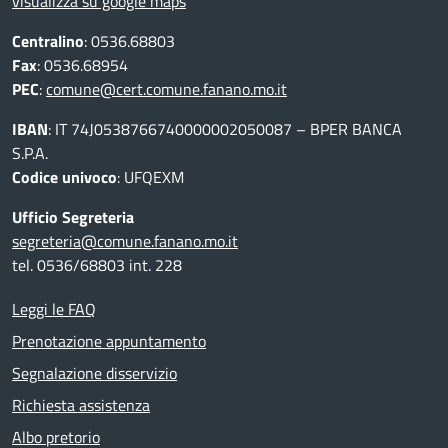
visualizza su google maps
Centralino
: 0536.68803
Fax
: 0536.68954
PEC
:
comune@cert.comune.fanano.mo.it
IBAN
: IT 74J0538766740000002050087 – BPER BANCA
S.P.A.
Codice univoco
: UFQEXM
Ufficio Segreteria
segreteria@comune.fanano.mo.it
tel. 0536/68803 int. 228
Leggi le FAQ
Prenotazione appuntamento
Segnalazione disservizio
Richiesta assistenza
Albo pretorio