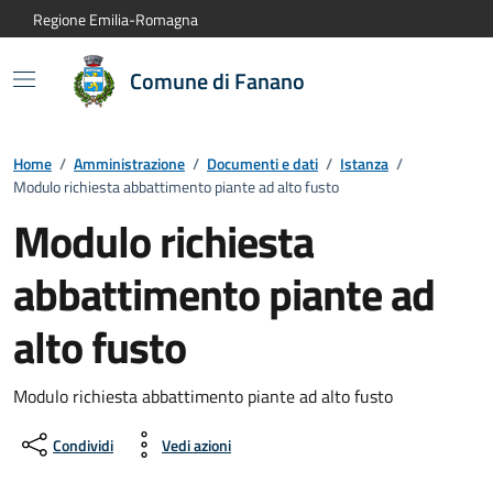
Vai al contenuto principale
Vai alla navigazione del sito
Vai al piede di pagina
Regione Emilia-Romagna
Comune di Fanano
Home
/
Amministrazione
/
Documenti e dati
/
Istanza
/
Modulo richiesta abbattimento piante ad alto fusto
Modulo richiesta
abbattimento piante ad
alto fusto
Modulo richiesta abbattimento piante ad alto fusto
Condividi
Vedi azioni