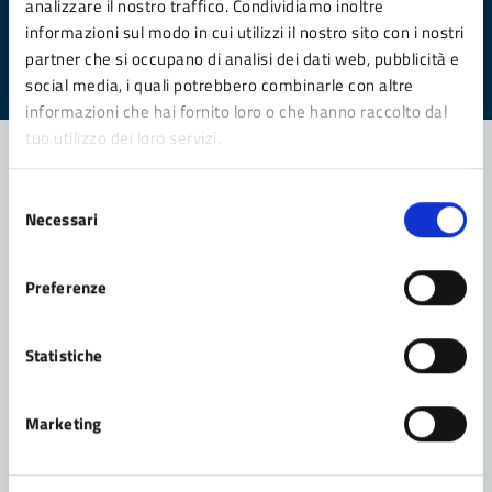
analizzare il nostro traffico. Condividiamo inoltre
pagina?
informazioni sul modo in cui utilizzi il nostro sito con i nostri
Valuta da 1 a 5 stelle la pagina
partner che si occupano di analisi dei dati web, pubblicità e
social media, i quali potrebbero combinarle con altre
Valuta 1 stelle su 5
Valuta 2 stelle su 5
Valuta 3 stelle su 5
Valuta 4 stelle su 5
Valuta 5 stelle su 5
informazioni che hai fornito loro o che hanno raccolto dal
tuo utilizzo dei loro servizi.
Selezione
Contatta il comune
Necessari
del
consenso
Leggi le domande frequenti
Preferenze
Richiedi assistenza
Prenota appuntamento
Statistiche
Problemi in città
Marketing
Segnala disservizio