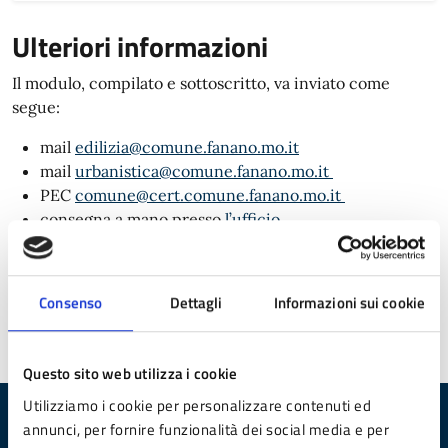
Ulteriori informazioni
Il modulo, compilato e sottoscritto, va inviato come
segue:
mail
edilizia@comune.fanano.mo.it
mail
urbanistica@comune.fanano.mo.it
PEC
comune@cert.comune.fanano.mo.it
consegna a mano presso
l’ufficio
per posta all’indirizzo del Comune
Consenso
Dettagli
Informazioni sui cookie
Pagina aggiornata il 09/04/2026
Questo sito web utilizza i cookie
Utilizziamo i cookie per personalizzare contenuti ed
annunci, per fornire funzionalità dei social media e per
Quanto sono chiare le informazioni su questa