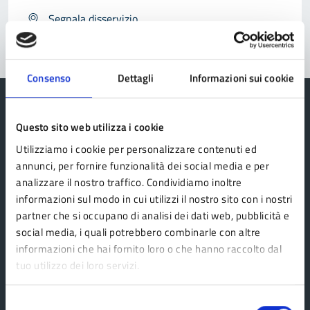
Segnala disservizio
Consenso
Dettagli
Informazioni sui cookie
Questo sito web utilizza i cookie
Utilizziamo i cookie per personalizzare contenuti ed
Comune di Fanano
annunci, per fornire funzionalità dei social media e per
analizzare il nostro traffico. Condividiamo inoltre
informazioni sul modo in cui utilizzi il nostro sito con i nostri
AMMINISTRAZIONE
partner che si occupano di analisi dei dati web, pubblicità e
Organi di governo
social media, i quali potrebbero combinarle con altre
Aree amministrative
informazioni che hai fornito loro o che hanno raccolto dal
tuo utilizzo dei loro servizi.
Politici
Uffici
Selezione