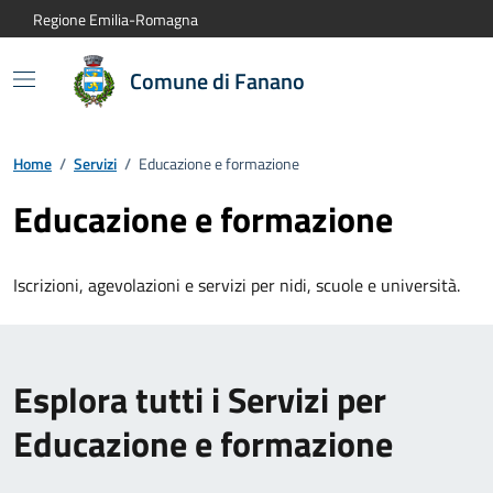
Vai al contenuto principale
Vai alla navigazione del sito
Vai al piede di pagina
Regione Emilia-Romagna
Comune di Fanano
Home
/
Servizi
/
Educazione e formazione
Educazione e formazione
Iscrizioni, agevolazioni e servizi per nidi, scuole e università.
Esplora tutti i Servizi per
Educazione e formazione