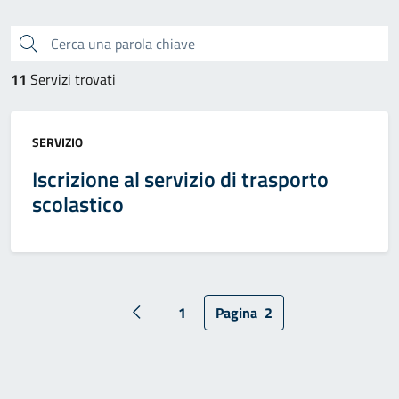
Cerca una parola chiave
11
Servizi trovati
Categoria:
SERVIZIO
Iscrizione al servizio di trasporto
scolastico
1
Pagina
2
Pagina precedente