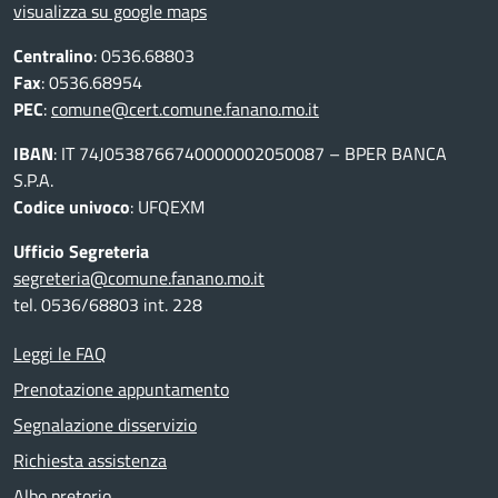
visualizza su google maps
Centralino
: 0536.68803
Fax
: 0536.68954
PEC
:
comune@cert.comune.fanano.mo.it
IBAN
: IT 74J0538766740000002050087 – BPER BANCA
S.P.A.
Codice univoco
: UFQEXM
Ufficio Segreteria
segreteria@comune.fanano.mo.it
tel. 0536/68803 int. 228
Leggi le FAQ
Prenotazione appuntamento
Segnalazione disservizio
Richiesta assistenza
Albo pretorio