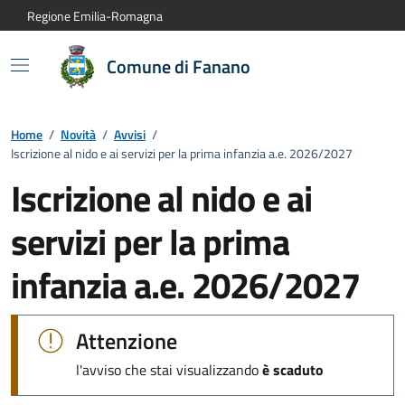
Vai al contenuto principale
Vai alla navigazione del sito
Vai al piede di pagina
Regione Emilia-Romagna
Comune di Fanano
Home
/
Novità
/
Avvisi
/
Iscrizione al nido e ai servizi per la prima infanzia a.e. 2026/2027
Iscrizione al nido e ai
servizi per la prima
infanzia a.e. 2026/2027
Dettagli dell'avviso:
Attenzione
l'avviso che stai visualizzando
è scaduto