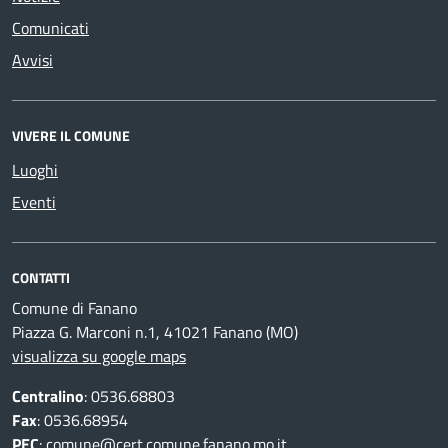
Comunicati
Avvisi
VIVERE IL COMUNE
Luoghi
Eventi
CONTATTI
Comune di Fanano
Piazza G. Marconi n.1, 41021 Fanano (MO)
visualizza su google maps
Centralino
: 0536.68803
Fax
: 0536.68954
PEC
:
comune@cert.comune.fanano.mo.it