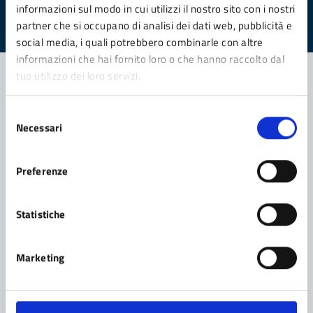
informazioni sul modo in cui utilizzi il nostro sito con i nostri
Valuta da 1 a 5 stelle la pagina
partner che si occupano di analisi dei dati web, pubblicità e
Valuta 1 stelle su 5
Valuta 2 stelle su 5
Valuta 3 stelle su 5
Valuta 4 stelle su 5
Valuta 5 stelle su 5
social media, i quali potrebbero combinarle con altre
informazioni che hai fornito loro o che hanno raccolto dal
tuo utilizzo dei loro servizi.
Contatta il comune
Selezione
Necessari
del
Leggi le domande frequenti
consenso
Richiedi assistenza
Preferenze
Prenota appuntamento
Statistiche
Problemi in città
Marketing
Segnala disservizio