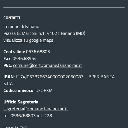
CONTATTI
Comune di Fanano
Piazza G. Marconi n.1, 41021 Fanano (MO)
visualizza su google maps
Centralino
: 0536.68803
Fax
: 0536.68954
PEC
:
comune@cert.comune.fanano.mo.it
IBAN
: IT 74J0538766740000002050087 – BPER BANCA
S.P.A.
Codice univoco
: UFQEXM
Ufficio Segreteria
segreteria@comune.fanano.mo.it
tel. 0536/68803 int. 228