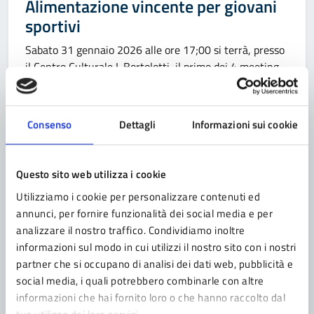
Alimentazione vincente per giovani
sportivi
Sabato 31 gennaio 2026 alle ore 17;00 si terrà, presso
il Centro Culturale I. Bortolotti, il primo dei 4 meeting
Alimentazione vincente per giovani sportivi,
organizzati da C.T- Fanano – Sestola. L’incontro sarà
condotto dalla Dott.ssa Serena Cevolani, nutrizionista e
Consenso
Dettagli
Informazioni sui cookie
dietologa presso il Policlinico S. Orsola di Bologna, che
aiuterà a comprendere e approfondire il […]
Questo sito web utilizza i cookie
Utilizziamo i cookie per personalizzare contenuti ed
annunci, per fornire funzionalità dei social media e per
Categoria:
EVENTO
25/11/2025 11:00 - 12:30
analizzare il nostro traffico. Condividiamo inoltre
informazioni sul modo in cui utilizzi il nostro sito con i nostri
Giornata contro la violenza sulle
partner che si occupano di analisi dei dati web, pubblicità e
donne
social media, i quali potrebbero combinarle con altre
informazioni che hai fornito loro o che hanno raccolto dal
Non sei sola… Fanano c’è.