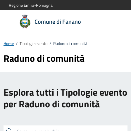
Vai al contenuto principale
Vai alla navigazione del sito
Vai al piede di pagina
Regione Emilia-Romagna
Comune di Fanano
Home
/
Tipologie evento
/
Raduno di comunità
Raduno di comunità
Esplora tutti i Tipologie evento
per Raduno di comunità
Cerca una parola chiave