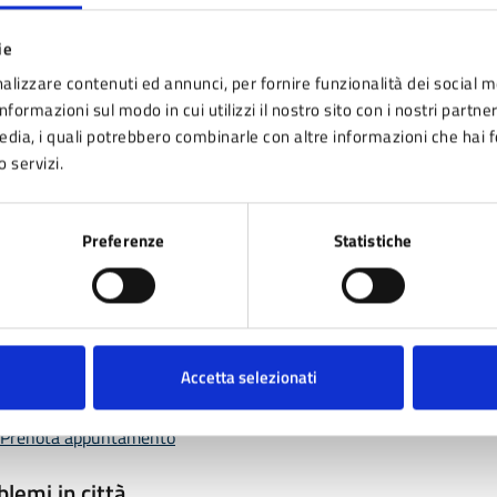
nto sono chiare le informazioni su questa pagina
ie
 da 1 a 5 stelle la pagina
alizzare contenuti ed annunci, per fornire funzionalità dei social m
ta 1 stelle su 5
Valuta 2 stelle su 5
Valuta 3 stelle su 5
Valuta 4 stelle su 5
Valuta 5 stelle su 5
nformazioni sul modo in cui utilizzi il nostro sito con i nostri partne
media, i quali potrebbero combinarle con altre informazioni che hai 
o servizi.
Preferenze
Statistiche
tatta il comune
Leggi le domande frequenti
Accetta selezionati
Richiedi assistenza
Prenota appuntamento
blemi in città