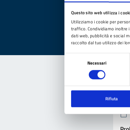
Qua
Questo sito web utilizza i cook
Valuta
Utilizziamo i cookie per person
Valu
traffico. Condividiamo inoltre i
dati web, pubblicità e social 
raccolto dal tuo utilizzo dei lor
Selezione
Necessari
del
consenso
Con
Rifiuta
Pro