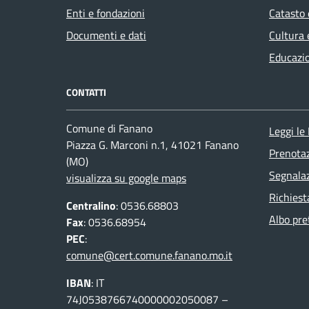
Enti e fondazioni
Catasto 
Documenti e dati
Cultura 
Educazi
CONTATTI
Comune di Fanano
Leggi le
Piazza G. Marconi n.1, 41021 Fanano
Prenota
(MO)
Segnalaz
visualizza su google maps
Richiest
Centralino
: 0536.68803
Albo pre
Fax
: 0536.68954
PEC
:
comune@cert.comune.fanano.mo.it
IBAN
: IT
74J0538766740000002050087 –