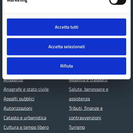
Uffici
Personale amministrativo
Accetta tutti
Enti e fondazioni
Documenti e dati
Accetta selezionati
CATEGORIE DI SERVIZIO
Rifiuta
Agricoltura e pesca
Imprese e commercio
Ambiente
Mobilità e trasporti
Anagrafe e stato civile
Salute, benessere e
Appalti pubblici
assistenza
Autorizzazioni
Tributi, finanze e
Catasto e urbanistica
contravvenzioni
Cultura e tempo libero
Turismo