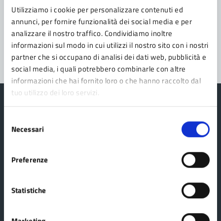
Utilizziamo i cookie per personalizzare contenuti ed
Problemi in città
annunci, per fornire funzionalità dei social media e per
analizzare il nostro traffico. Condividiamo inoltre
Segnala disservizio
informazioni sul modo in cui utilizzi il nostro sito con i nostri
partner che si occupano di analisi dei dati web, pubblicità e
social media, i quali potrebbero combinarle con altre
informazioni che hai fornito loro o che hanno raccolto dal
tuo utilizzo dei loro servizi.
Selezione
Necessari
del
Comune di Fanano
consenso
Preferenze
AMMINISTRAZIONE
Organi di governo
Statistiche
Aree amministrative
Politici
Marketing