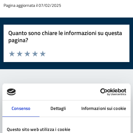
Pagina aggiornata il 07/02/2025
Quanto sono chiare le informazioni su questa
pagina?
Valuta da 1 a 5 stelle la pagina
Valuta 1 stelle su 5
Valuta 2 stelle su 5
Valuta 3 stelle su 5
Valuta 4 stelle su 5
Valuta 5 stelle su 5
Contatta il comune
Leggi le domande frequenti
Consenso
Dettagli
Informazioni sui cookie
Richiedi assistenza
Questo sito web utilizza i cookie
Prenota appuntamento