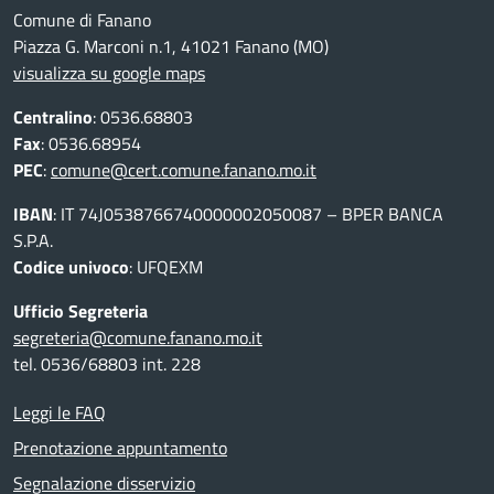
Comune di Fanano
Piazza G. Marconi n.1, 41021 Fanano (MO)
visualizza su google maps
Centralino
: 0536.68803
Fax
: 0536.68954
PEC
:
comune@cert.comune.fanano.mo.it
IBAN
: IT 74J0538766740000002050087 – BPER BANCA
S.P.A.
Codice univoco
: UFQEXM
Ufficio Segreteria
segreteria@comune.fanano.mo.it
tel. 0536/68803 int. 228
Leggi le FAQ
Prenotazione appuntamento
Segnalazione disservizio