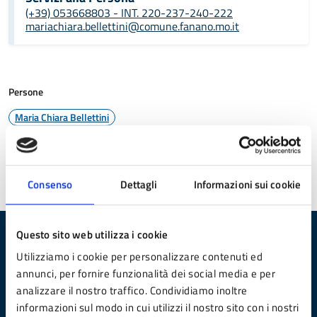
(+39) 053668803 - INT. 220-237-240-222
mariachiara.bellettini@comune.fanano.mo.it
Persone
Maria Chiara Bellettini
Ultimo aggiornamento:
22/04/2025 10:13
Consenso
Dettagli
Informazioni sui cookie
Questo sito web utilizza i cookie
Quanto sono chiare le informazioni su questa
Utilizziamo i cookie per personalizzare contenuti ed
pagina?
annunci, per fornire funzionalità dei social media e per
analizzare il nostro traffico. Condividiamo inoltre
Valuta da 1 a 5 stelle la pagina
informazioni sul modo in cui utilizzi il nostro sito con i nostri
Valuta 1 stelle su 5
Valuta 2 stelle su 5
Valuta 3 stelle su 5
Valuta 4 stelle su 5
Valuta 5 stelle su 5