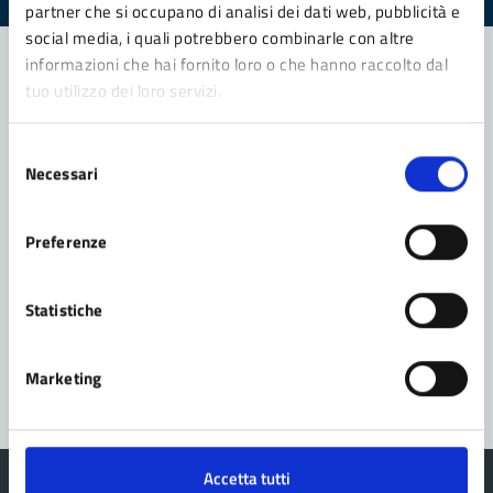
partner che si occupano di analisi dei dati web, pubblicità e
social media, i quali potrebbero combinarle con altre
informazioni che hai fornito loro o che hanno raccolto dal
tuo utilizzo dei loro servizi.
Contatta il comune
Selezione
Leggi le domande frequenti
Necessari
del
consenso
Richiedi assistenza
Preferenze
Prenota appuntamento
Problemi in città
Statistiche
Segnala disservizio
Marketing
Accetta tutti