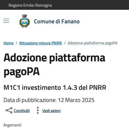
Vai al contenuto principale
Vai alla navigazione del sito
Vai al piede di pagina
Regione Emilia-Romagna
Comune di Fanano
Home
/
Attuazione misure PNRR
/
Adozione piattaforma pagoPA
Adozione piattaforma
pagoPA
Dettagli della notizia:
M1C1 investimento 1.4.3 del PNRR
Data di pubblicazione: 12 Marzo 2025
Condividi
Vedi azioni
Argomenti