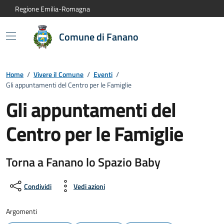
Vai al contenuto principale
Vai alla navigazione del sito
Vai al piede di pagina
Regione Emilia-Romagna
Comune di Fanano
Home
/
Vivere il Comune
/
Eventi
/
Gli appuntamenti del Centro per le Famiglie
Gli appuntamenti del
Centro per le Famiglie
Dettagli dell'evento:
Torna a Fanano lo Spazio Baby
Condividi
Vedi azioni
Argomenti