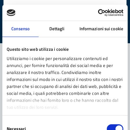
Quanto sono chiare le informazioni su questa
pagina?
Valuta da 1 a 5 stelle la pagina
Consenso
Dettagli
Informazioni sui cookie
Valuta 1 stelle su 5
Valuta 2 stelle su 5
Valuta 3 stelle su 5
Valuta 4 stelle su 5
Valuta 5 stelle su 5
Questo sito web utilizza i cookie
Utilizziamo i cookie per personalizzare contenuti ed
annunci, per fornire funzionalità dei social media e per
Contatta il comune
analizzare il nostro traffico. Condividiamo inoltre
Leggi le domande frequenti
informazioni sul modo in cui utilizzi il nostro sito con i nostri
partner che si occupano di analisi dei dati web, pubblicità e
Richiedi assistenza
social media, i quali potrebbero combinarle con altre
informazioni che hai fornito loro o che hanno raccolto dal
Prenota appuntamento
tuo utilizzo dei loro servizi.
Problemi in città
Selezione
Necessari
Segnala disservizio
del