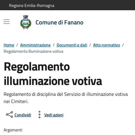
Vai al contenuto principale
Vai alla navigazione del sito
Vai al piede di pagina
Regione Emilia-Romagna
Comune di Fanano
Home
/
Amministrazione
/
Documenti e dati
/
Atto normativo
/
Regolamento illuminazione votiva
Regolamento
illuminazione votiva
Regolamento di disciplina del Servizio di illuminazione votiva
nei Cimiteri.
Condividi
Vedi azioni
Argomenti