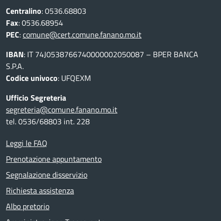
Centralino
: 0536.68803
Fax
: 0536.68954
PEC
:
comune@cert.comune.fanano.mo.it
IBAN
: IT 74J0538766740000002050087 – BPER BANCA
S.P.A.
Codice univoco
: UFQEXM
Ufficio Segreteria
segreteria@comune.fanano.mo.it
tel. 0536/68803 int. 228
Leggi le FAQ
Prenotazione appuntamento
Segnalazione disservizio
Richiesta assistenza
Albo pretorio