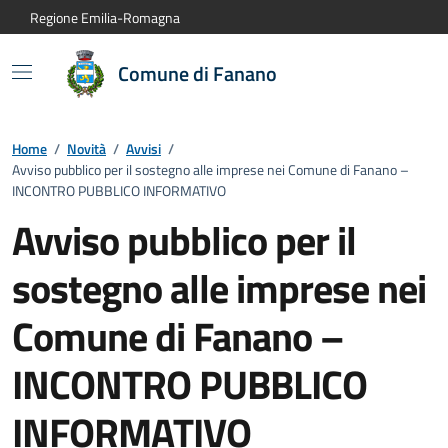
Vai al contenuto principale
Vai alla navigazione del sito
Vai al piede di pagina
Regione Emilia-Romagna
Comune di Fanano
Home
/
Novità
/
Avvisi
/
Avviso pubblico per il sostegno alle imprese nei Comune di Fanano –
INCONTRO PUBBLICO INFORMATIVO
Avviso pubblico per il
sostegno alle imprese nei
Comune di Fanano –
INCONTRO PUBBLICO
INFORMATIVO