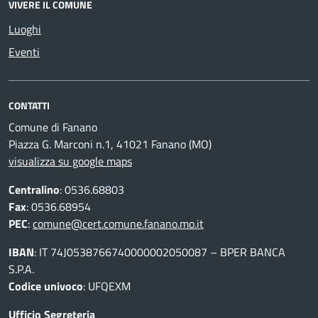
VIVERE IL COMUNE
Luoghi
Eventi
CONTATTI
Comune di Fanano
Piazza G. Marconi n.1, 41021 Fanano (MO)
visualizza su google maps
Centralino
: 0536.68803
Fax
: 0536.68954
PEC
:
comune@cert.comune.fanano.mo.it
IBAN
: IT 74J0538766740000002050087 – BPER BANCA
S.P.A.
Codice univoco
: UFQEXM
Ufficio Segreteria