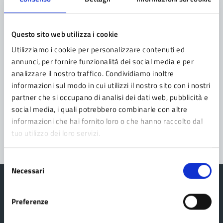
Contatta il comune
Questo sito web utilizza i cookie
Leggi le domande frequenti
Utilizziamo i cookie per personalizzare contenuti ed
Richiedi assistenza
annunci, per fornire funzionalità dei social media e per
analizzare il nostro traffico. Condividiamo inoltre
Prenota appuntamento
informazioni sul modo in cui utilizzi il nostro sito con i nostri
partner che si occupano di analisi dei dati web, pubblicità e
Problemi in città
social media, i quali potrebbero combinarle con altre
Segnala disservizio
informazioni che hai fornito loro o che hanno raccolto dal
tuo utilizzo dei loro servizi.
Selezione
Necessari
del
consenso
Preferenze
Comune di Fanano