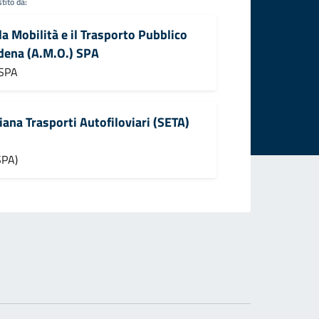
tito da:
la Mobilità e il Trasporto Pubblico
odena (A.M.O.) SPA
 SPA
iana Trasporti Autofiloviari (SETA)
SPA)