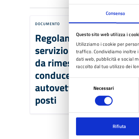
Consenso
DOCUMENTO
Regolamento per il
Questo sito web utilizza i cook
Utilizziamo i cookie per person
servizio di autonoleggio
traffico. Condividiamo inoltre i
da rimessa con
dati web, pubblicità e social 
raccolto dal tuo utilizzo dei lor
conducente con
Selezione
autovetture fino a 9
Necessari
del
consenso
posti
Rifiuta