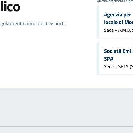
lico
Questo argomento è ges
Agenzia per 
locale di M
regolamentazione dei trasporti,
Sede - A.M.O.
Società Emil
SPA
Sede - SETA (