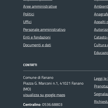
Aree amministrative
Ambient
Politici
Anagrafe
Uffici
Appalti 
Personale amministrativo
Autorizz
Enti e fondazioni
Catasto 
Documenti e dati
Cultura 
Educazi
CONTATTI
Comune di Fanano
Leggi le
Piazza G. Marconi n.1, 41021 Fanano
Prenota
(MO)
Segnalaz
visualizza su google maps
Richiest
Centralino
: 0536.68803