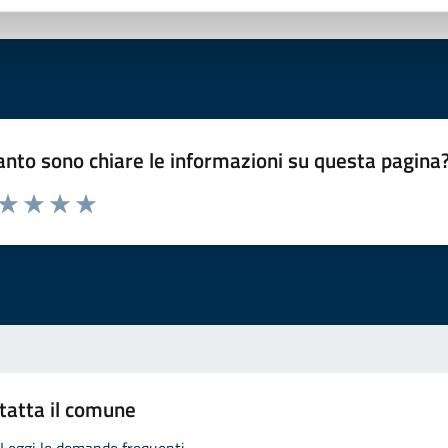
nto sono chiare le informazioni su questa pagina
 da 1 a 5 stelle la pagina
ta 1 stelle su 5
Valuta 2 stelle su 5
Valuta 3 stelle su 5
Valuta 4 stelle su 5
Valuta 5 stelle su 5
tatta il comune
Leggi le domande frequenti