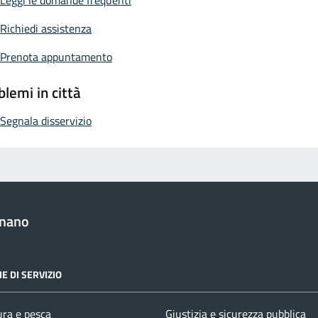
Richiedi assistenza
Prenota appuntamento
blemi in città
Segnala disservizio
anano
E DI SERVIZIO
ura e pesca
Giustizia e sicurezza pubblica