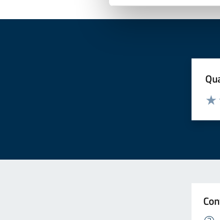
Qua
Valuta
Valu
Con