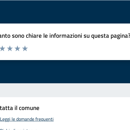
nto sono chiare le informazioni su questa pagina
 da 1 a 5 stelle la pagina
ta 1 stelle su 5
Valuta 2 stelle su 5
Valuta 3 stelle su 5
Valuta 4 stelle su 5
Valuta 5 stelle su 5
tatta il comune
Leggi le domande frequenti