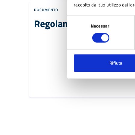
raccolto dal tuo utilizzo dei lor
DOCUMENTO
Selezione
Regolamento edilizio
Necessari
del
consenso
Rifiuta