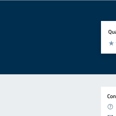
Qua
Valuta
Valu
Con