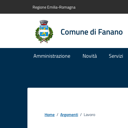
Vai al contenuto principale
Vai alla navigazione del sito
Vai al piede di pagina
Regione Emilia-Romagna
Comune di Fanano
Amministrazione
Novità
Servizi
Home
/
Argomenti
/
Lavoro