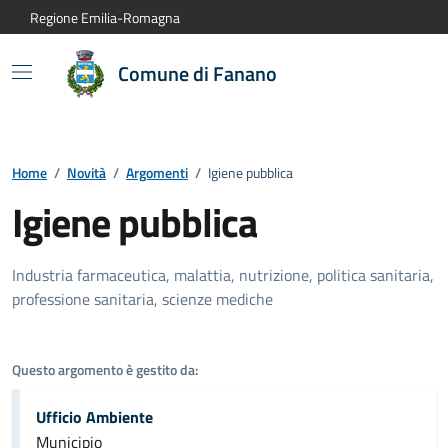
Vai al contenuto principale
Vai alla navigazione del sito
Vai al piede di pagina
Regione Emilia-Romagna
Comune di Fanano
Home
/
Novità
/
Argomenti
/
Igiene pubblica
Igiene pubblica
Industria farmaceutica, malattia, nutrizione, politica sanitaria,
professione sanitaria, scienze mediche
Questo argomento è gestito da:
Ufficio Ambiente
Municipio