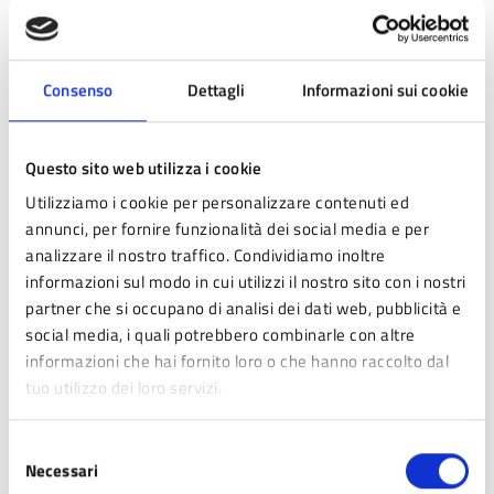
Documenti
Consenso
Dettagli
Informazioni sui cookie
DOCUMENTO
Regolamento per
Questo sito web utilizza i cookie
l’incentivazione della raccolta
Utilizziamo i cookie per personalizzare contenuti ed
annunci, per fornire funzionalità dei social media e per
differenziata presso la stazione
analizzare il nostro traffico. Condividiamo inoltre
ecologica attrezzata di Fanano,
informazioni sul modo in cui utilizzi il nostro sito con i nostri
con riconoscimento di sconto
partner che si occupano di analisi dei dati web, pubblicità e
social media, i quali potrebbero combinarle con altre
sulla fattura tari
informazioni che hai fornito loro o che hanno raccolto dal
tuo utilizzo dei loro servizi.
DOCUMENTO
Selezione
Necessari
del
Regolamento per l’applicazione