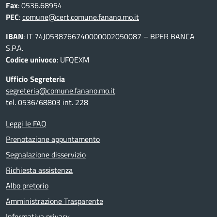
Fax
: 0536.68954
PEC
:
comune@cert.comune.fanano.mo.it
IBAN
: IT 74J0538766740000002050087 – BPER BANCA
S.P.A.
Codice univoco
: UFQEXM
Ufficio Segreteria
segreteria@comune.fanano.mo.it
tel. 0536/68803 int. 228
Leggi le FAQ
Prenotazione appuntamento
Segnalazione disservizio
Richiesta assistenza
Albo pretorio
Amministrazione Trasparente
Informativa privacy