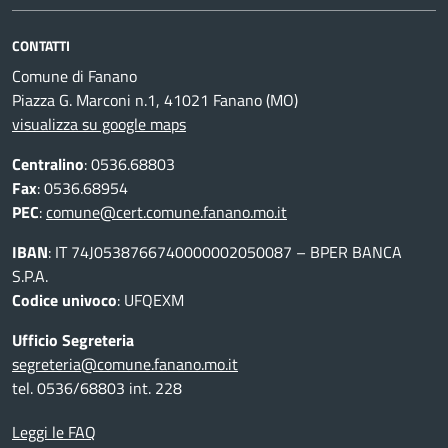
CONTATTI
Comune di Fanano
Piazza G. Marconi n.1, 41021 Fanano (MO)
visualizza su google maps
Centralino
: 0536.68803
Fax
: 0536.68954
PEC
:
comune@cert.comune.fanano.mo.it
IBAN
: IT 74J0538766740000002050087 – BPER BANCA
S.P.A.
Codice univoco
: UFQEXM
Ufficio Segreteria
segreteria@comune.fanano.mo.it
tel. 0536/68803 int. 228
Leggi le FAQ