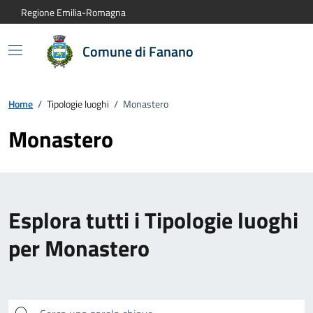
Vai al contenuto principale
Vai alla navigazione del sito
Vai al piede di pagina
Regione Emilia-Romagna
Comune di Fanano
Home
/
Tipologie luoghi
/
Monastero
Monastero
Esplora tutti i Tipologie luoghi
per Monastero
Cerca una parola chiave