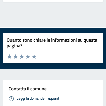
Quanto sono chiare le informazioni su questa
pagina?
Valuta da 1 a 5 stelle la pagina
Valuta 1 stelle su 5
Valuta 2 stelle su 5
Valuta 3 stelle su 5
Valuta 4 stelle su 5
Valuta 5 stelle su 5
Contatta il comune
Leggi le domande frequenti